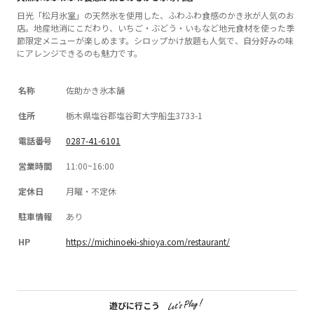
日光「松月氷室」の天然氷を使用した、ふわふわ食感のかき氷が人気のお
店。地産地消にこだわり、いちご・ぶどう・いもなど地元食材を使った季
節限定メニューが楽しめます。シロップかけ放題も人気で、自分好みの味
にアレンジできるのも魅力です。
名称
佐助かき氷本舗
住所
栃木県塩谷郡塩谷町大字船生3733-1
電話番号
0287-41-6101
営業時間
11:00~16:00
定休日
月曜・不定休
駐車情報
あり
HP
https://michinoeki-shioya.com/restaurant/
遊びに行こう