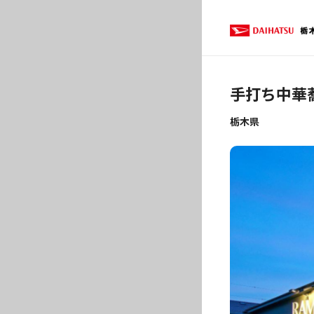
手打ち中華蕎
栃木県