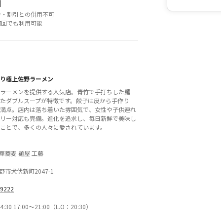
細
ン・割引との併用不可
何回でも利用可能
り極上佐野ラーメン
ラーメンを提供する人気店。青竹で手打ちした麺
たダブルスープが特徴です。餃子は皮から手作り
満点。店内は落ち着いた雰囲気で、女性や子供連れ
リー対応も完備。進化を追求し、毎日新鮮で美味し
ことで、多くの人々に愛されています。
華蕎麦 麺屋 工藤
市犬伏新町2047-1
-9222
4:30 17:00〜21:00（L.O：20:30）