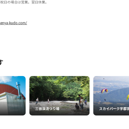
※祝日の場合は営業。翌日休業。
/menya-kudo.com/
す
三依渓流つり場