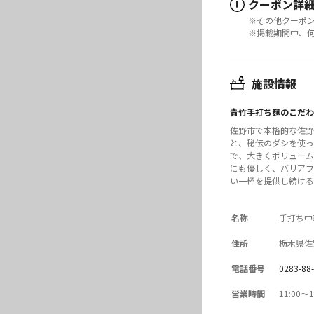
クーポン詳
!
※その他クーポ
※掲載期間中、
施設情報
青竹手打ち麺のこだわ
佐野市で本格的な佐野
と、秘伝のダシを使っ
で、大きくボリューム
にも優しく、バリアフ
い一杯を提供し続ける
名称
手打ち中
住所
栃木県佐野
電話番号
0283-88
営業時間
11:00〜1