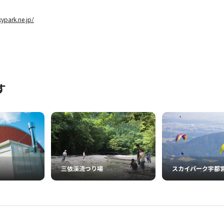
kypark.ne.jp/
す
三依渓流つり場