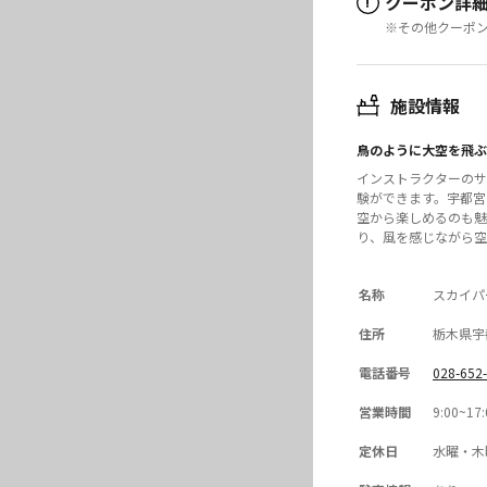
クーポン詳
!
※その他クーポ
施設情報
鳥のように大空を飛ぶ
インストラクターのサ
験ができます。宇都宮
空から楽しめるのも魅
り、風を感じながら空
名称
スカイパ
住所
栃木県宇
電話番号
028-652
営業時間
9:00~17:
定休日
水曜・木