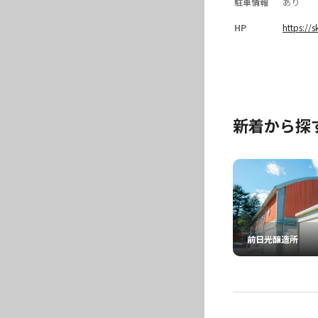
駐車情報
あり
HP
https://s
新着から探
前日光醸造所