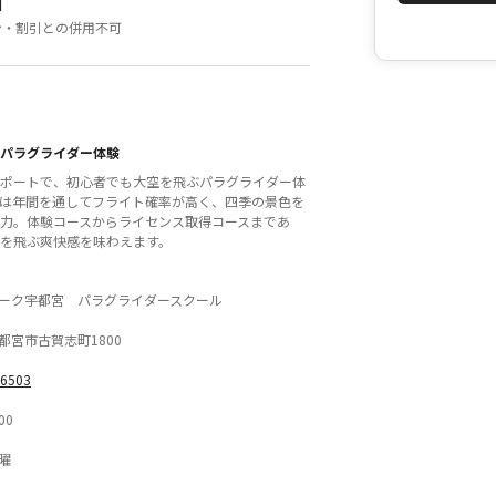
細
ン・割引との併用不可
パラグライダー体験
ポートで、初心者でも大空を飛ぶパラグライダー体
は年間を通してフライト確率が高く、四季の景色を
力。体験コースからライセンス取得コースまであ
を飛ぶ爽快感を味わえます。
ーク宇都宮 パラグライダースクール
都宮市古賀志町1800
-6503
00
曜