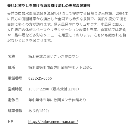
美肌と癒やしを届ける源泉掛け流しの天然温泉施設
天然の炭酸水素塩温泉を源泉掛け流しで提供する日帰り温泉施設。2004年
に西方の田園地帯から湧出した全国でも希少な泉質で、美肌や疲労回復を
目的に多くの方が訪れます。露天風呂やロウリュサウナ、水風呂に加え、
女性専用の休憩スペースやリラクゼーション設備も充実。食事処では定食
や一品料理など多彩なメニューを用意しております。心も体も癒される贅
沢なひとときを過ごせます。
名称
栃木天然温泉いきいき夢ロマン
住所
栃木県栃木市西方町金崎字木ノ下263-1
電話番号
0282-25-6666
営業時間
10:00~22:00（最終受付 21:00）
定休日
年中無休※年に数回メンテ休館あり
駐車情報
あり​約180台
HP
https://ikiikiyumeroman.com/