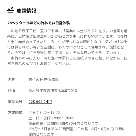
施設情報
24ヘクタールほどの竹林で非日常体験
この地で親子三代に亘り百余年、「農業とは土づくりに在り」の言葉を信
条に、自然循環型農法を心がけ筍と栗を中心に作り続けています。代々竹
と土に向き合ってきたところ、竹が使われない時代となり、気がつけば他
には見られない希少な空間に。多くのロケ地として使用され、話題とな
り、今では「竹を身近に感じてほしい」そんな思いで開放しています。
一歩竹林の中に入り、降り注ぐ木漏れ日と笹鳴りの音に包まれながら、日
常を忘れのんびりとお過ごしください。
名称
若竹の杜 若山農場
住所
栃木県宇都宮市宝木本町2018
電話番号
028-665-1417
営業時間
平日：9:00～17:00
土・日・祝日：9:00～20:00
​※最終受付は閉園時間の30分前となります​
※9月～5月までは20時閉園、日の長い6月～8月のみ21時に
閉園となります ​