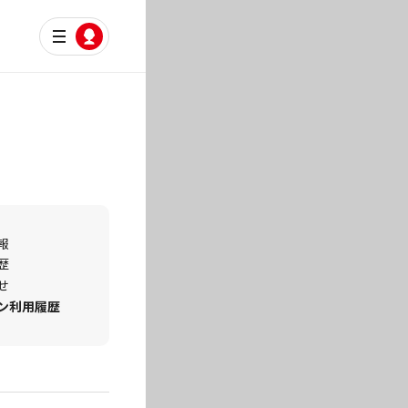
報
歴
せ
ン利用履歴